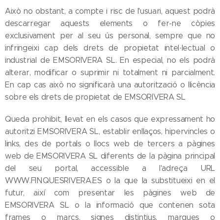
Això no obstant, a compte i risc de l'usuari, aquest podrà
descarregar aquests elements o fer-ne còpies
exclusivament per al seu ús personal, sempre que no
infringeixi cap dels drets de propietat intel·lectual o
industrial de EMSORIVERA SL. En especial, no els podrà
alterar, modificar o suprimir ni totalment ni parcialment.
En cap cas això no significarà una autorització o llicència
sobre els drets de propietat de EMSORIVERA SL
Queda prohibit, llevat en els casos que expressament ho
autoritzi EMSORIVERA SL, establir enllaços, hipervincles o
links, des de portals o llocs web de tercers a pàgines
web de EMSORIVERA SL diferents de la pàgina principal
del seu portal, accessible a l'adreça URL
WWW.FINQUESRIVERA.ES o la que la substitueixi en el
futur, així com presentar les pàgines web de
EMSORIVERA SL o la informació que contenen sota
frames o marcs, signes distintius, marques o