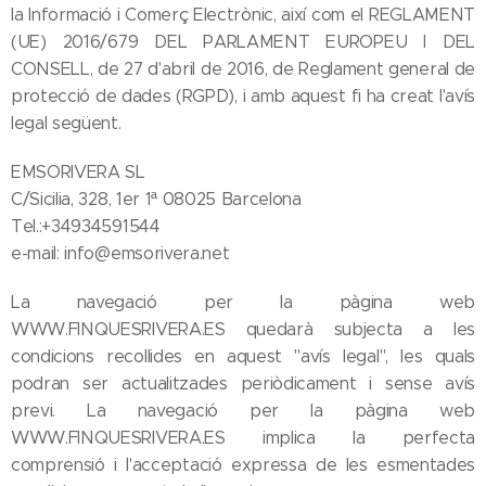
la Informació i Comerç Electrònic, així com el REGLAMENT
(UE) 2016/679 DEL PARLAMENT EUROPEU I DEL
CONSELL, de 27 d'abril de 2016, de Reglament general de
protecció de dades (RGPD), i amb aquest fi ha creat l'avís
legal següent.
EMSORIVERA SL
C/Sicilia, 328, 1er 1ª 08025 Barcelona
Tel.:+34934591544
e-mail: info@emsorivera.net
La navegació per la pàgina web
WWW.FINQUESRIVERA.ES quedarà subjecta a les
condicions recollides en aquest "avís legal", les quals
podran ser actualitzades periòdicament i sense avís
previ. La navegació per la pàgina web
WWW.FINQUESRIVERA.ES implica la perfecta
comprensió i l'acceptació expressa de les esmentades