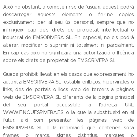
Això no obstant, a compte i risc de l'usuari, aquest podrà
descarregar aquests elements o fer-ne còpies
exclusivament per al seu ús personal, sempre que no
infringeixi cap dels drets de propietat intel·lectual o
industrial de EMSORIVERA SL. En especial, no els podrà
alterar, modificar o suprimir ni totalment ni parcialment.
En cap cas això no significarà una autorització o llicència
sobre els drets de propietat de EMSORIVERA SL
Queda prohibit, llevat en els casos que expressament ho
autoritzi EMSORIVERA SL, establir enllaços, hipervincles o
links, des de portals o llocs web de tercers a pàgines
web de EMSORIVERA SL diferents de la pàgina principal
del seu portal, accessible a l'adreça URL
WWW.FINQUESRIVERA.ES o la que la substitueixi en el
futur, així com presentar les pàgines web de
EMSORIVERA SL o la informació que contenen sota
frames o marcs, signes distintius, marques o