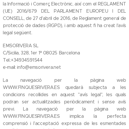
la Informació i Comerç Electrònic, així com el REGLAMENT
(UE) 2016/679 DEL PARLAMENT EUROPEU I DEL
CONSELL, de 27 d'abril de 2016, de Reglament general de
protecció de dades (RGPD), i amb aquest fi ha creat l'avís
legal següent.
EMSORIVERA SL
C/Sicilia, 328, 1er 1ª 08025 Barcelona
Tel.:+34934591544
e-mail: info@emsorivera.net
La navegació per la pàgina web
WWW.FINQUESRIVERA.ES quedarà subjecta a les
condicions recollides en aquest "avís legal", les quals
podran ser actualitzades periòdicament i sense avís
previ. La navegació per la pàgina web
WWW.FINQUESRIVERA.ES implica la perfecta
comprensió i l'acceptació expressa de les esmentades